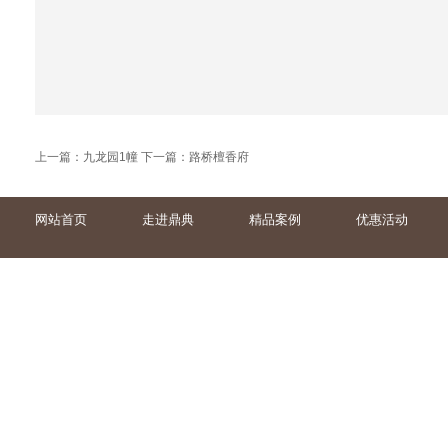
上一篇：
九龙园1幢
下一篇：
路桥檀香府
网站首页
走进鼎典
精品案例
优惠活动