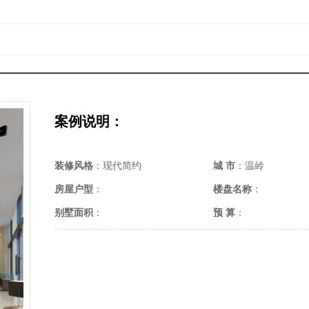
案例说明：
装修风格
：现代简约
城 市
：温岭
房屋户型
：
楼盘名称
：
别墅面积
：
预 算
：