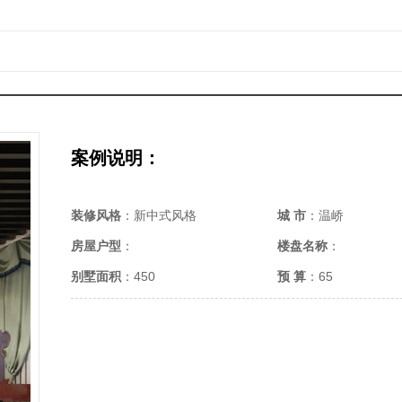
案例说明：
装修风格
：新中式风格
城 市
：温峤
房屋户型
：
楼盘名称
：
别墅面积
：450
预 算
：65